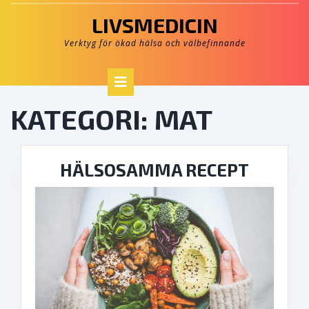
Skip
LIVSMEDICIN
to
content
Verktyg för ökad hälsa och välbefinnande
Open
Button
KATEGORI: MAT
HÄLS
HÄLSOSAMMA RECEPT
RECEP